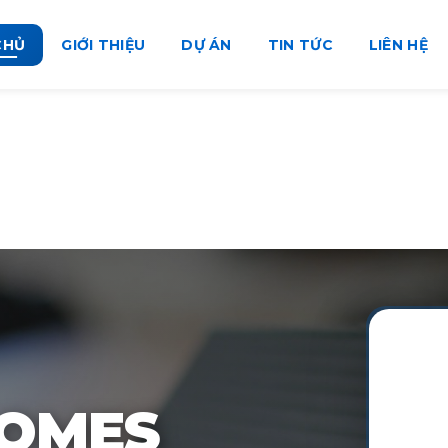
CHỦ
GIỚI THIỆU
DỰ ÁN
TIN TỨC
LIÊN HỆ
HOMES