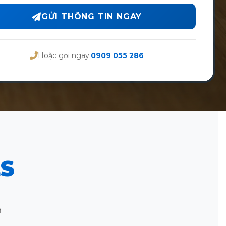
GỬI THÔNG TIN NGAY
Hoặc gọi ngay:
0909 055 286
S
n