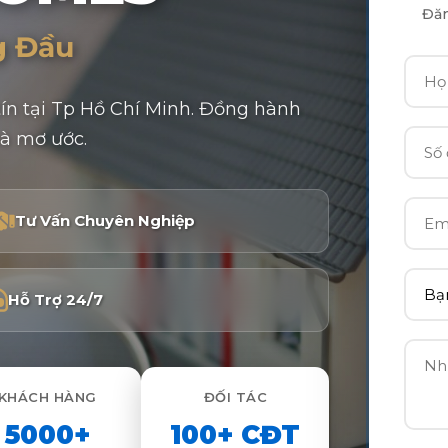
Đăn
g Đầu
ín tại Tp Hồ Chí Minh. Đồng hành
à mơ ước.
Tư Vấn Chuyên Nghiệp
Hỗ Trợ 24/7
KHÁCH HÀNG
ĐỐI TÁC
5000+
100+ CĐT