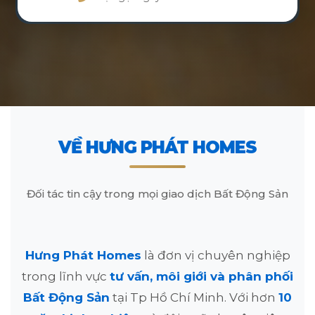
VỀ HƯNG PHÁT HOMES
Đối tác tin cậy trong mọi giao dịch Bất Động Sản
Hưng Phát Homes
là đơn vị chuyên nghiệp
trong lĩnh vực
tư vấn, môi giới và phân phối
Bất Động Sản
tại Tp Hồ Chí Minh. Với hơn
10