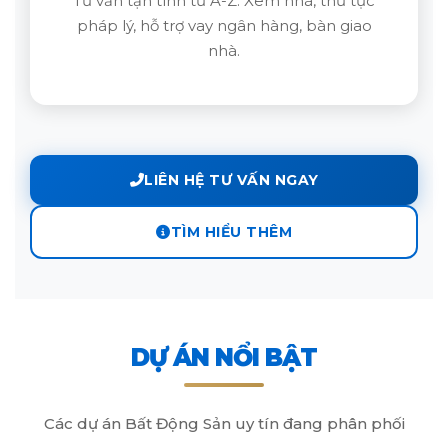
Tư vấn tận tình từ A-Z: Xem nhà, thủ tục
pháp lý, hỗ trợ vay ngân hàng, bàn giao
nhà.
LIÊN HỆ TƯ VẤN NGAY
TÌM HIỂU THÊM
DỰ ÁN NỔI BẬT
Các dự án Bất Động Sản uy tín đang phân phối