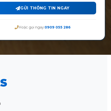
GỬI THÔNG TIN NGAY
Hoặc gọi ngay:
0909 055 286
S
n