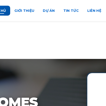
CHỦ
GIỚI THIỆU
DỰ ÁN
TIN TỨC
LIÊN HỆ
HOMES