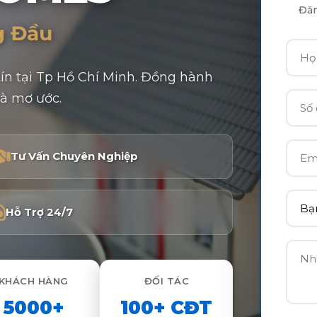
Đăn
g Đầu
ín tại Tp Hồ Chí Minh. Đồng hành
à mơ ước.
Tư Vấn Chuyên Nghiệp
Hỗ Trợ 24/7
KHÁCH HÀNG
ĐỐI TÁC
5000+
100+ CĐT